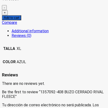
-
1357092-
+
408
Add to cart
BUZO
Compare
CERRADO
RIVAL
Additional information
FLEECE
Reviews (0)
quantity
TALLA
XL
COLOR
AZUL
Reviews
There are no reviews yet.
Be the first to review “1357092-408 BUZO CERRADO RIVAL
FLEECE”
Tu dirección de correo electrónico no será publicada.
Los