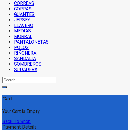
CORREAS
GORRAS
GUANTES
JERSEY
LLAVERO
MEDIAS
MORRAL
PANTALONETAS
POLOS
RIÑONERA
SANDALIA
SOMBREROS
SUDADERA
Cart
Your Cart is Empty
Back To Shop
Payment Details