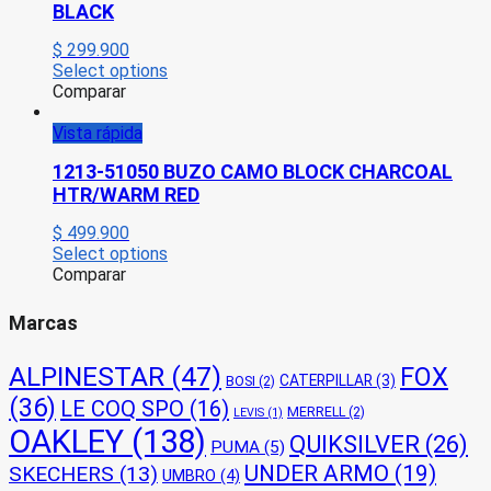
BLACK
$
299.900
Select options
Comparar
Vista rápida
1213-51050 BUZO CAMO BLOCK CHARCOAL
HTR/WARM RED
$
499.900
Select options
Comparar
Marcas
ALPINESTAR
(47)
FOX
CATERPILLAR
(3)
BOSI
(2)
(36)
LE COQ SPO
(16)
MERRELL
(2)
LEVIS
(1)
OAKLEY
(138)
QUIKSILVER
(26)
PUMA
(5)
UNDER ARMO
(19)
SKECHERS
(13)
UMBRO
(4)