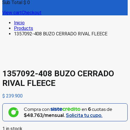
Sub Total
$
0
View cart
Checkout
Inicio
Products
1357092-408 BUZO CERRADO RIVAL FLEECE
1357092-408 BUZO CERRADO
RIVAL FLEECE
$
239.900
Compra con
en
6
cuotas de
$48.763/mensual.
Solicita tu cupo.
1 in stock