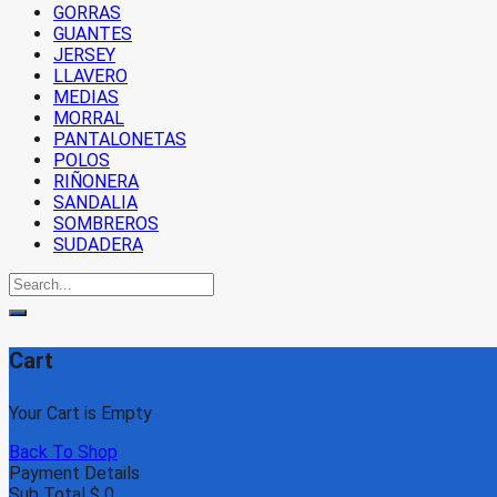
GORRAS
GUANTES
JERSEY
LLAVERO
MEDIAS
MORRAL
PANTALONETAS
POLOS
RIÑONERA
SANDALIA
SOMBREROS
SUDADERA
Cart
Your Cart is Empty
Back To Shop
Payment Details
Sub Total
$
0