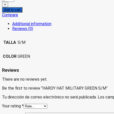
HAT
+
MILITARY
Add to cart
GREEN
Compare
S/M
quantity
Additional information
Reviews (0)
TALLA
S/M
COLOR
GREEN
Reviews
There are no reviews yet.
Be the first to review “HARDY HAT MILITARY GREEN S/M”
Tu dirección de correo electrónico no será publicada.
Los camp
Your rating
*